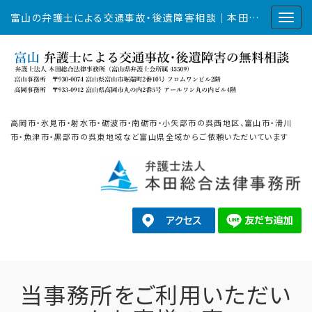
富山の弁護士による交通事故・後遺障害相談｜本田総合法律事務所
高岡市・氷見市・射水市・砺波市・南砺市・小矢部市の呉西地区、富山市・滑川
市・魚津市・黒部市の呉東地域など富山県全域からご依頼いただいています
当事務所をご利用いただい