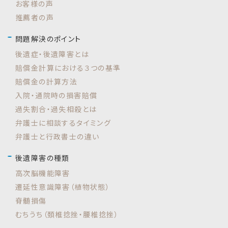
お客様の声
推薦者の声
問題解決のポイント
後遺症・後遺障害とは
賠償金計算における３つの基準
賠償金の計算方法
入院・通院時の損害賠償
過失割合・過失相殺とは
弁護士に相談するタイミング
弁護士と行政書士の違い
後遺障害の種類
高次脳機能障害
遷延性意識障害（植物状態）
脊髄損傷
むちうち（頚椎捻挫・腰椎捻挫）