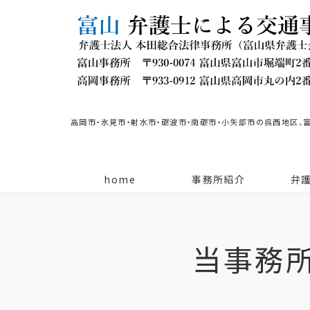
高岡市・氷見市・射水市・砺波市・南砺市・小矢部市の呉西地区、
home
事務所紹介
弁
当事務