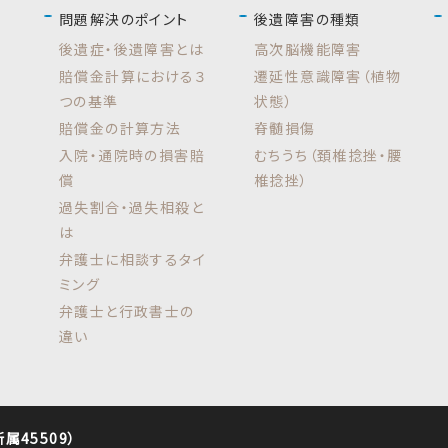
問題解決のポイント
後遺障害の種類
後遺症・後遺障害とは
高次脳機能障害
賠償金計算における３
遷延性意識障害（植物
つの基準
状態）
賠償金の計算方法
脊髄損傷
入院・通院時の損害賠
むちうち（頚椎捻挫・腰
償
椎捻挫）
過失割合・過失相殺と
は
弁護士に相談するタイ
ミング
弁護士と行政書士の
違い
45509）