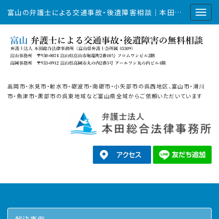
富山の弁護士による交通事故・後遺障害相談｜本田総合法律事務所
高岡市・氷見市・射水市・砺波市・南砺市・小矢部市の呉西地区、富山市・滑川
市・魚津市・黒部市の呉東地域など富山県全域からご依頼いただいています