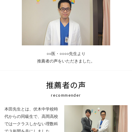
○○医・
○○
○○
先生より
推薦者の声をいただきました。
推薦者の声
recommender
本田先生とは、伏木中学校時
代からの同級生で、高岡高校
では一クラスしかない理数科
で３年間を共にしました。