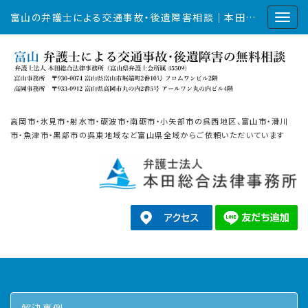
富山の弁護士による交通事故・後遺障害相談｜本田総合法律事務所
高岡市・氷見市・射水市・砺波市・南砺市・小矢部市の呉西地区、富山市・滑川
市・魚津市・黒部市の呉東地域など富山県全域からご依頼いただいています