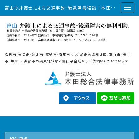
富山の弁護士による交通事故・後遺障害相談｜本田総合法律事務所
高岡市・氷見市・射水市・砺波市・南砺市・小矢部市の呉西地区、富山市・滑川
市・魚津市・黒部市の呉東地域など富山県全域からご依頼いただいています