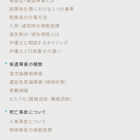
後遺症・後遺障害とは
賠償金計算における３つの基準
賠償金の計算方法
入院・通院時の損害賠償
過失割合・過失相殺とは
弁護士に相談するタイミング
弁護士と行政書士の違い
後遺障害の種類
高次脳機能障害
遷延性意識障害（植物状態）
脊髄損傷
むちうち（頚椎捻挫・腰椎捻挫）
死亡事故について
人身事故について
物損事故の損害賠償