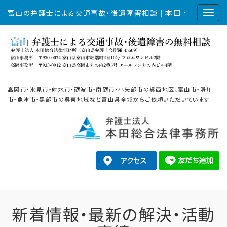
富山の弁護士による交通事故・後遺障害相談｜本田総合法律事務所
高岡市・氷見市・射水市・砺波市・南砺市・小矢部市の呉西地区、富山市・滑川
市・魚津市・黒部市の呉東地域など富山県全域からご依頼いただいています
新着情報・最新の解決・活動