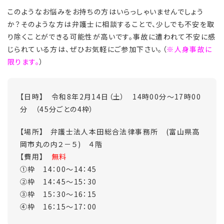
このようなお悩みをお持ちの方はいらっしゃいませんでしょう
か？そのような方は弁護士に相談することで、少しでも不安を取
り除くことができる可能性が高いです。事故に遭われて不安に感
じられている方は、ぜひお気軽にご参加下さい。（
※人身事故に
限ります。
）
【日時】 令和8年2
月14日（土） 14時00分～17時00
分 （45分ごとの4枠）
【場所】 弁護士法人本田総合法律事務所 (富山県高
岡市丸の内２－５) ４階
【費用】
無料
①枠 14：00～14：45
②枠 14：45～15：30
③枠 15：30～16：15
④枠 16：15～17：00