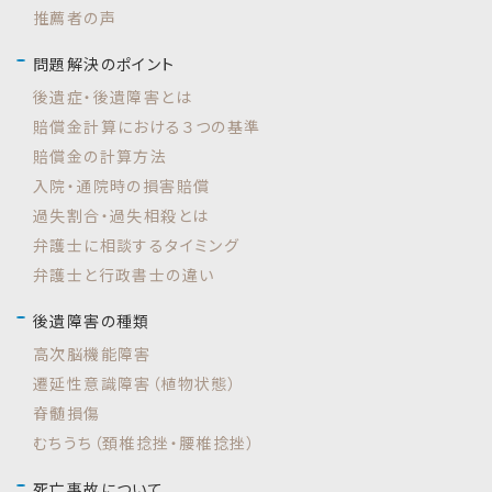
推薦者の声
問題解決のポイント
後遺症・後遺障害とは
賠償金計算における３つの基準
賠償金の計算方法
入院・通院時の損害賠償
過失割合・過失相殺とは
弁護士に相談するタイミング
弁護士と行政書士の違い
後遺障害の種類
高次脳機能障害
遷延性意識障害（植物状態）
脊髄損傷
むちうち（頚椎捻挫・腰椎捻挫）
死亡事故について