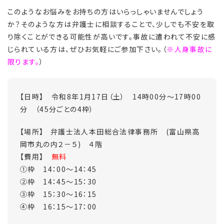
このようなお悩みをお持ちの方はいらっしゃいませんでしょう
か？そのような方は弁護士に相談することで、少しでも不安を取
り除くことができる可能性が高いです。事故に遭われて不安に感
じられている方は、ぜひお気軽にご参加下さい。（
※人身事故に
限ります。
）
【日時】 令和8年1
月17日（土） 14時00分～17時00
分 （45分ごとの4枠）
【場所】 弁護士法人本田総合法律事務所 (富山県高
岡市丸の内２－５) ４階
【費用】
無料
①枠 14：00～14：45
②枠 14：45～15：30
③枠 15：30～16：15
④枠 16：15～17：00