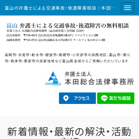
富山の弁護士による交通事故・後遺障害相談｜本田総合法律事務所
高岡市・氷見市・射水市・砺波市・南砺市・小矢部市の呉西地区、富山市・滑川
市・魚津市・黒部市の呉東地域など富山県全域からご依頼いただいています
新着情報・最新の解決・活動