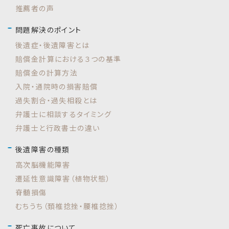
推薦者の声
問題解決のポイント
後遺症・後遺障害とは
賠償金計算における３つの基準
賠償金の計算方法
入院・通院時の損害賠償
過失割合・過失相殺とは
弁護士に相談するタイミング
弁護士と行政書士の違い
後遺障害の種類
高次脳機能障害
遷延性意識障害（植物状態）
脊髄損傷
むちうち（頚椎捻挫・腰椎捻挫）
死亡事故について