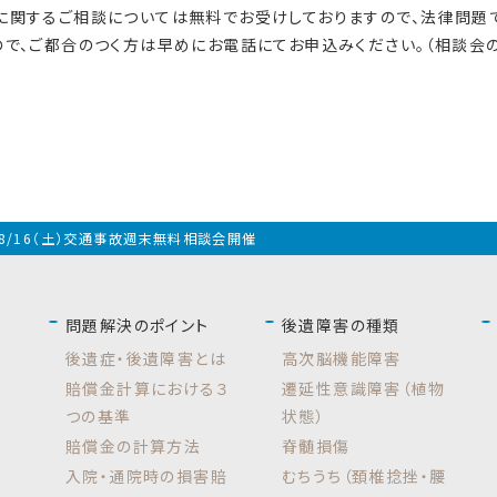
に関するご相談については無料でお受けしておりますので、法律問題
で、ご都合のつく方は早めにお電話にてお申込みください。（相談会
8/16（土）交通事故週末無料相談会開催
問題解決のポイント
後遺障害の種類
後遺症・後遺障害とは
高次脳機能障害
賠償金計算における３
遷延性意識障害（植物
つの基準
状態）
賠償金の計算方法
脊髄損傷
入院・通院時の損害賠
むちうち（頚椎捻挫・腰