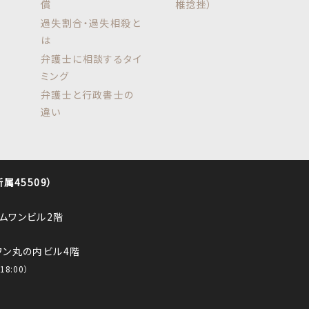
償
椎捻挫）
過失割合・過失相殺と
は
弁護士に相談するタイ
ミング
弁護士と行政書士の
違い
45509）
ロムワンビル2階
ルワン丸の内ビル4階
8:00）