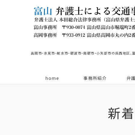
高岡市・氷見市・射水市・砺波市・南砺市・小矢部市の呉西地区、
home
事務所紹介
弁
新着