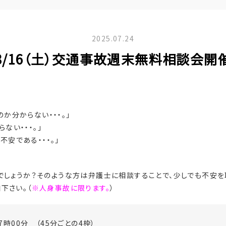
2025.07.24
8/16（土）交通事故週末無料相談会開
か分からない・・・。」
ない・・・。」
安である・・・。」
でしょうか？そのような方は弁護士に相談することで、少しでも不安を
下さい。（
※人身事故に限ります。
）
7時00分 （45分ごとの4枠）