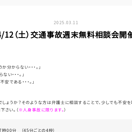
2025.03.11
4/12（土）交通事故週末無料相談会開
か分からない・・・。」
ない・・・。」
安である・・・。」
でしょうか？そのような方は弁護士に相談することで、少しでも不安を
下さい。（
※人身事故に限ります。
）
7時00分 （45分ごとの4枠）