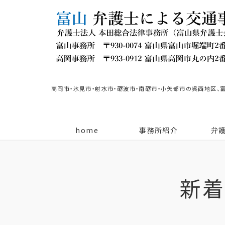
高岡市・氷見市・射水市・砺波市・南砺市・小矢部市の呉西地区、
home
事務所紹介
弁
新着