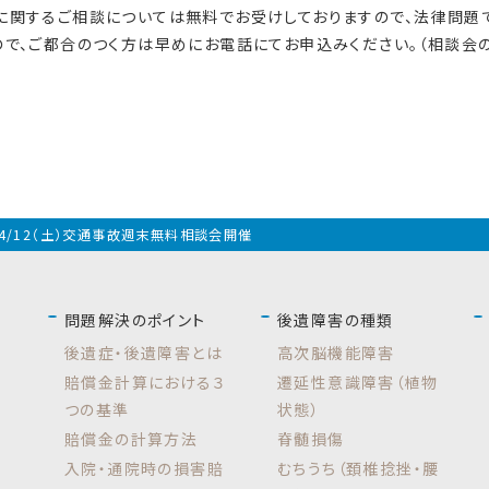
に関するご相談については無料でお受けしておりますので、法律問題
で、ご都合のつく方は早めにお電話にてお申込みください。（相談会
4/12（土）交通事故週末無料相談会開催
問題解決のポイント
後遺障害の種類
後遺症・後遺障害とは
高次脳機能障害
賠償金計算における３
遷延性意識障害（植物
つの基準
状態）
賠償金の計算方法
脊髄損傷
入院・通院時の損害賠
むちうち（頚椎捻挫・腰