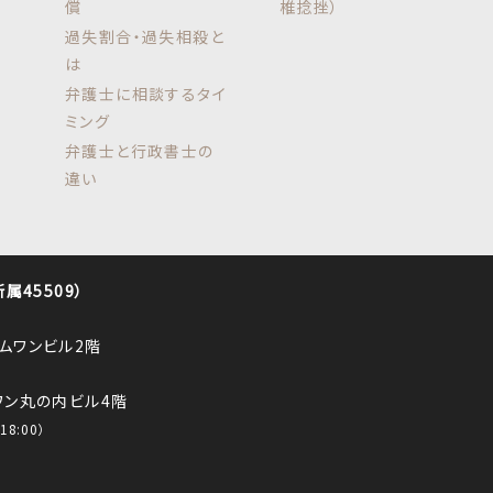
償
椎捻挫）
過失割合・過失相殺と
は
弁護士に相談するタイ
ミング
弁護士と行政書士の
違い
45509）
ロムワンビル2階
ルワン丸の内ビル4階
8:00）