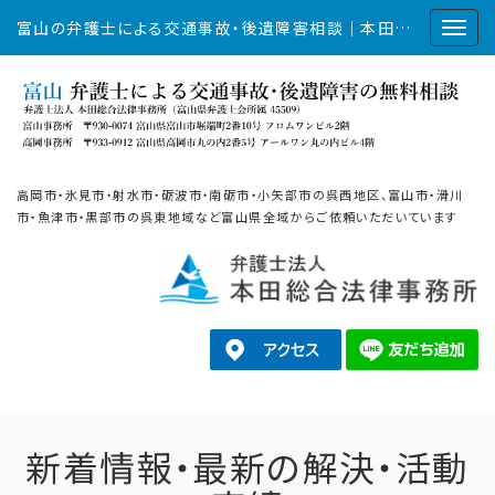
富山の弁護士による交通事故・後遺障害相談｜本田総合法律事務所
高岡市・氷見市・射水市・砺波市・南砺市・小矢部市の呉西地区、富山市・滑川
市・魚津市・黒部市の呉東地域など富山県全域からご依頼いただいています
新着情報・最新の解決・活動