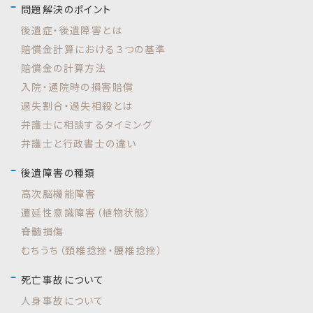
問題解決のポイント
後遺症・後遺障害とは
賠償金計算における３つの基準
賠償金の計算方法
入院・通院時の損害賠償
過失割合・過失相殺とは
弁護士に相談するタイミング
弁護士と行政書士の違い
後遺障害の種類
高次脳機能障害
遷延性意識障害（植物状態）
脊髄損傷
むちうち（頚椎捻挫・腰椎捻挫）
死亡事故について
人身事故について