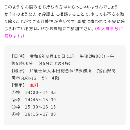
このようなお悩みをお持ちの方はいらっしゃいませんでしょう
か？そのような方は弁護士に相談することで、少しでも不安を取
り除くことができる可能性が高いです。事故に遭われて不安に感
じられている方は、ぜひお気軽にご参加下さい。（
※人身事故に
限ります。
）
【日時】 令和6年８月１０日（土） 午後2時00分～午
後5時00分 （45分ごとの4枠）
【場所】 弁護士法人本田総合法律事務所 (富山県高
岡市丸の内２－５) ４階
【費用】
無料
①枠 14：00～14：45
②枠 14：45～15：30
③枠 15：30～16：15
④枠 16：15～17：00