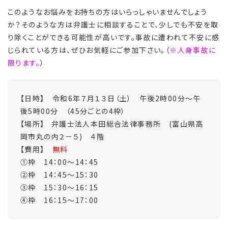
このようなお悩みをお持ちの方はいらっしゃいませんでしょう
か？そのような方は弁護士に相談することで、少しでも不安を取
り除くことができる可能性が高いです。事故に遭われて不安に感
じられている方は、ぜひお気軽にご参加下さい。（
※人身事故に
限ります。
）
【日時】 令和6年７月１３日（土） 午後2時00分～午
後5時00分 （45分ごとの4枠）
【場所】 弁護士法人本田総合法律事務所 (富山県高
岡市丸の内２－５) ４階
【費用】
無料
①枠 14：00～14：45
②枠 14：45～15：30
③枠 15：30～16：15
④枠 16：15～17：00