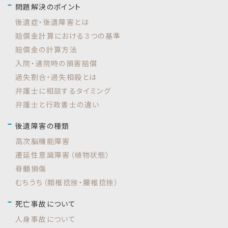
問題解決のポイント
後遺症・後遺障害とは
賠償金計算における３つの基準
賠償金の計算方法
入院・通院時の損害賠償
過失割合・過失相殺とは
弁護士に相談するタイミング
弁護士と行政書士の違い
後遺障害の種類
高次脳機能障害
遷延性意識障害（植物状態）
脊髄損傷
むちうち（頚椎捻挫・腰椎捻挫）
死亡事故について
人身事故について