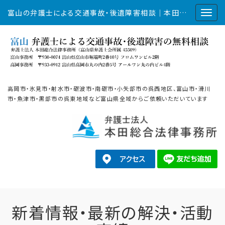
富山の弁護士による交通事故・後遺障害相談｜本田総合法律事務所
高岡市・氷見市・射水市・砺波市・南砺市・小矢部市の呉西地区、富山市・滑川
市・魚津市・黒部市の呉東地域など富山県全域からご依頼いただいています
新着情報・最新の解決・活動