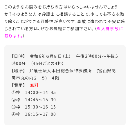
このようなお悩みをお持ちの方はいらっしゃいませんでしょう
か？そのような方は弁護士に相談することで、少しでも不安を取
り除くことができる可能性が高いです。事故に遭われて不安に感
じられている方は、ぜひお気軽にご参加下さい。（
※人身事故に
限ります。
）
【日時】 令和6年６月８日（土） 午後2時00分～午後5
時00分 （45分ごとの4枠）
【場所】 弁護士法人本田総合法律事務所 (富山県高
岡市丸の内２－５) ４階
【費用】
無料
①枠 14：00～14：45
②枠 14：45～15：30
③枠 15：30～16：15
④枠 16：15～17：00