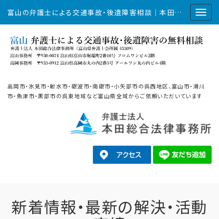
富山の弁護士による交通事故・後遺障害相談｜本田総合法律事務所
高岡市・氷見市・射水市・砺波市・南砺市・小矢部市の呉西地区、富山市・滑川
市・魚津市・黒部市の呉東地域など富山県全域からご依頼いただいています
新着情報・最新の解決・活動