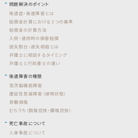
問題解決のポイント
後遺症・後遺障害とは
賠償金計算における３つの基準
賠償金の計算方法
入院・通院時の損害賠償
過失割合・過失相殺とは
弁護士に相談するタイミング
弁護士と行政書士の違い
後遺障害の種類
高次脳機能障害
遷延性意識障害（植物状態）
脊髄損傷
むちうち（頚椎捻挫・腰椎捻挫）
死亡事故について
人身事故について