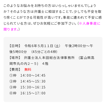
このようなお悩みをお持ちの方はいらっしゃいませんでしょう
か？そのような方は弁護士に相談することで、少しでも不安を取
り除くことができる可能性が高いです。事故に遭われて不安に感
じられている方は、ぜひお気軽にご参加下さい。（
※人身事故に
限ります。
）
【日時】 令和6年５月１１日（土） 午後2時00分～午
後5時00分 （45分ごとの4枠）
【場所】 弁護士法人本田総合法律事務所 (富山県高
岡市丸の内２－５) ４階
【費用】
無料
①枠 14：00～14：45
②枠 14：45～15：30
③枠 15：30～16：15
④枠 16：15～17：00