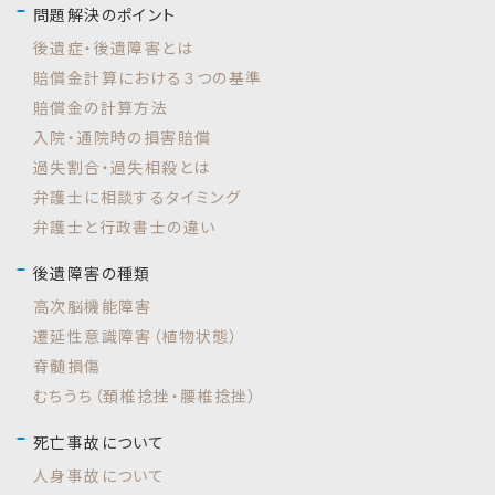
問題解決のポイント
後遺症・後遺障害とは
賠償金計算における３つの基準
賠償金の計算方法
入院・通院時の損害賠償
過失割合・過失相殺とは
弁護士に相談するタイミング
弁護士と行政書士の違い
後遺障害の種類
高次脳機能障害
遷延性意識障害（植物状態）
脊髄損傷
むちうち（頚椎捻挫・腰椎捻挫）
死亡事故について
人身事故について