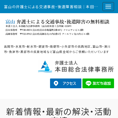
富山の弁護士による交通事故・後遺障害相談｜本田総合法律事務所
高岡市・氷見市・射水市・砺波市・南砺市・小矢部市の呉西地区、富山市・滑川
市・魚津市・黒部市の呉東地域など富山県全域からご依頼いただいています
新着情報・最新の解決・活動