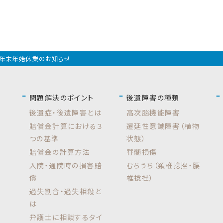
年末年始休業のお知らせ
問題解決のポイント
後遺障害の種類
後遺症・後遺障害とは
高次脳機能障害
賠償金計算における３
遷延性意識障害（植物
つの基準
状態）
賠償金の計算方法
脊髄損傷
入院・通院時の損害賠
むちうち（頚椎捻挫・腰
償
椎捻挫）
過失割合・過失相殺と
は
弁護士に相談するタイ