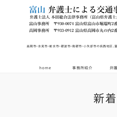
高岡市・氷見市・射水市・砺波市・南砺市・小矢部市の呉西地区、
home
事務所紹介
弁
新着