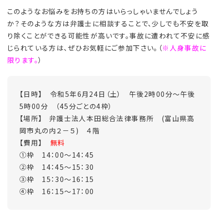
このようなお悩みをお持ちの方はいらっしゃいませんでしょう
か？そのような方は弁護士に相談することで、少しでも不安を取
り除くことができる可能性が高いです。事故に遭われて不安に感
じられている方は、ぜひお気軽にご参加下さい。（
※人身事故に
限ります。
）
【日時】 令和5年6月24日（土） 午後2時00分～午後
5時00分 （45分ごとの4枠）
【場所】 弁護士法人本田総合法律事務所 (富山県高
岡市丸の内２－５) ４階
【費用】
無料
①枠 14：00～14：45
②枠 14：45～15：30
③枠 15：30～16：15
④枠 16：15～17：00