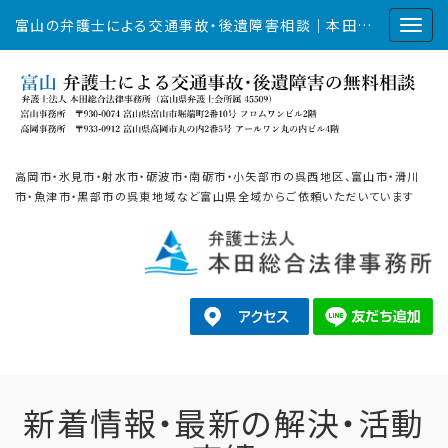
富山の弁護士による交通事故・後遺障害相談｜本田総合法律事務所
高岡市・氷見市・射水市・砺波市・南砺市・小矢部市の呉西地区、富山市・滑川
市・魚津市・黒部市の呉東地域など富山県全域からご依頼いただいています
新着情報・最新の解決・活動