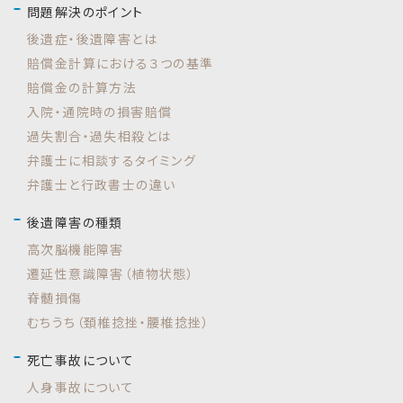
問題解決のポイント
後遺症・後遺障害とは
賠償金計算における３つの基準
賠償金の計算方法
入院・通院時の損害賠償
過失割合・過失相殺とは
弁護士に相談するタイミング
弁護士と行政書士の違い
後遺障害の種類
高次脳機能障害
遷延性意識障害（植物状態）
脊髄損傷
むちうち（頚椎捻挫・腰椎捻挫）
死亡事故について
人身事故について