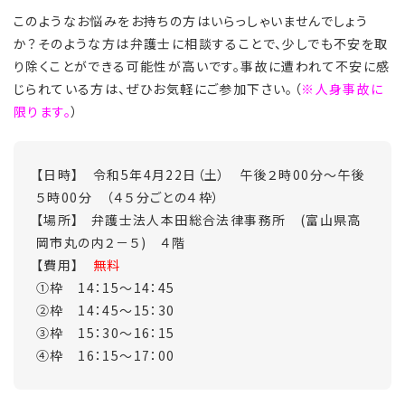
このようなお悩みをお持ちの方はいらっしゃいませんでしょう
か？そのような方は弁護士に相談することで、少しでも不安を取
り除くことができる可能性が高いです。事故に遭われて不安に感
じられている方は、ぜひお気軽にご参加下さい。（
※人身事故に
限ります。
）
【日時】 令和5年4月22日（土） 午後２時00分～午後
５時00分 （４５分ごとの４枠）
【場所】 弁護士法人本田総合法律事務所 (富山県高
岡市丸の内２－５) ４階
【費用】
無料
①枠 14：15～14：45
②枠 14：45～15：30
③枠 15：30～16：15
④枠 16：15～17：00