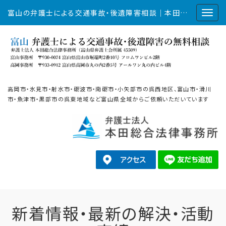
富山の弁護士による交通事故・後遺障害相談｜本田総合法律事務所
高岡市・氷見市・射水市・砺波市・南砺市・小矢部市の呉西地区、富山市・滑川
市・魚津市・黒部市の呉東地域など富山県全域からご依頼いただいています
新着情報・最新の解決・活動