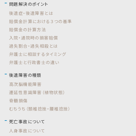
問題解決のポイント
後遺症・後遺障害とは
賠償金計算における３つの基準
賠償金の計算方法
入院・通院時の損害賠償
過失割合・過失相殺とは
弁護士に相談するタイミング
弁護士と行政書士の違い
後遺障害の種類
高次脳機能障害
遷延性意識障害（植物状態）
脊髄損傷
むちうち（頚椎捻挫・腰椎捻挫）
死亡事故について
人身事故について