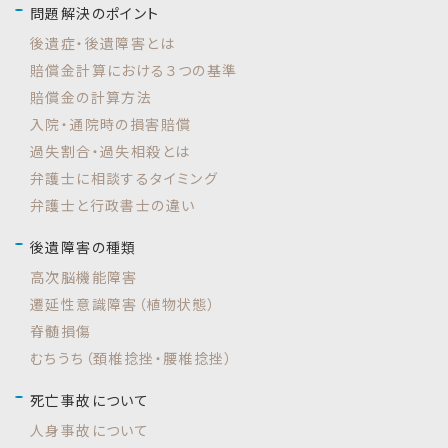
問題解決のポイント
後遺症・後遺障害とは
賠償金計算における３つの基準
賠償金の計算方法
入院・通院時の損害賠償
過失割合・過失相殺とは
弁護士に相談するタイミング
弁護士と行政書士の違い
後遺障害の種類
高次脳機能障害
遷延性意識障害（植物状態）
脊髄損傷
むちうち（頚椎捻挫・腰椎捻挫）
死亡事故について
人身事故について