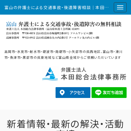
富山の弁護士による交通事故・後遺障害相談｜本田総合法律事務所
高岡市・氷見市・射水市・砺波市・南砺市・小矢部市の呉西地区、富山市・滑川
市・魚津市・黒部市の呉東地域など富山県全域からご依頼いただいています
新着情報・最新の解決・活動