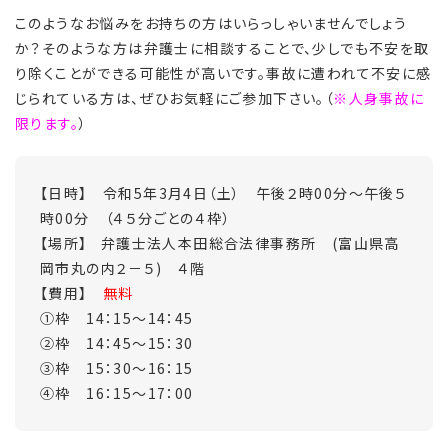
このようなお悩みをお持ちの方はいらっしゃいませんでしょう
か？そのような方は弁護士に相談することで、少しでも不安を取
り除くことができる可能性が高いです。事故に遭われて不安に感
じられている方は、ぜひお気軽にご参加下さい。（
※人身事故に
限ります。
）
【日時】 令和5年3月4日（土） 午後２時00分～午後５
時00分 （４５分ごとの４枠）
【場所】 弁護士法人本田総合法律事務所 (富山県高
岡市丸の内２－５) ４階
【費用】
無料
①枠 14：15～14：45
②枠 14：45～15：30
③枠 15：30～16：15
④枠 16：15～17：00