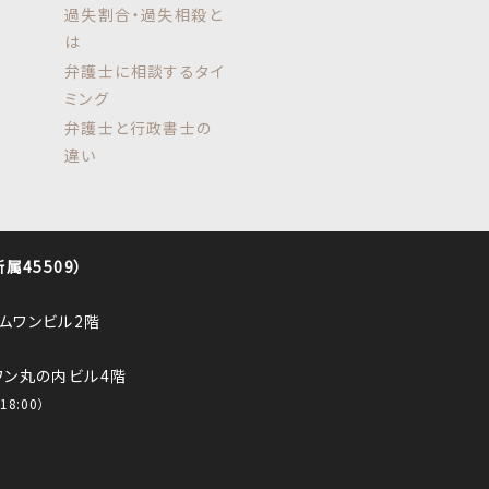
過失割合・過失相殺と
は
弁護士に相談するタイ
ミング
弁護士と行政書士の
違い
45509）
ロムワンビル2階
ルワン丸の内ビル4階
8:00）