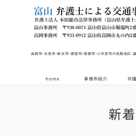
高岡市・氷見市・射水市・砺波市・南砺市・小矢部市の呉西地区、
home
事務所紹介
弁
新着