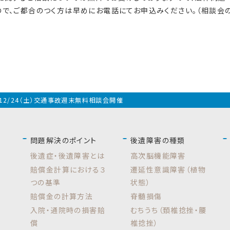
で、ご都合のつく方は早めにお電話にてお申込みください。（相談会
12/24（土）交通事故週末無料相談会開催
問題解決のポイント
後遺障害の種類
後遺症・後遺障害とは
高次脳機能障害
賠償金計算における３
遷延性意識障害（植物
つの基準
状態）
賠償金の計算方法
脊髄損傷
入院・通院時の損害賠
むちうち（頚椎捻挫・腰
償
椎捻挫）