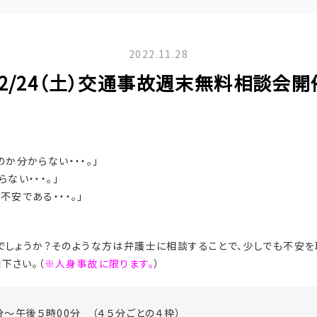
2022.11.28
12/24（土）交通事故週末無料相談会開
か分からない・・・。」
ない・・・。」
安である・・・。」
でしょうか？そのような方は弁護士に相談することで、少しでも不安を
下さい。（
※人身事故に限ります。
）
分～午後５時00分 （４５分ごとの４枠）