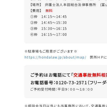
【場所】 弁護士法人本田総合法律事務所 (富
【費用】
無料
①枠 14：15～14：45
②枠 14：45～15：30
③枠 15：30～16：15
④枠 16：15～17：00
※駐車場もご用意がございます※
https://hondalaw.jp/about/map/
弊所ＨＰに
ご予約はお電話にて「
交通事故無料相
お電話番号：0120-73-2571（フリーダ
ご予約受付時間：平日９：００～１８：００
※相談会当日以外にも当事務所において、交通事故