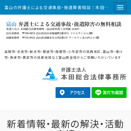
富山の弁護士による交通事故・後遺障害相談｜本田総合法律事務所
高岡市・氷見市・射水市・砺波市・南砺市・小矢部市の呉西地区、富山市・滑川
市・魚津市・黒部市の呉東地域など富山県全域からご依頼いただいています
新着情報・最新の解決・活動