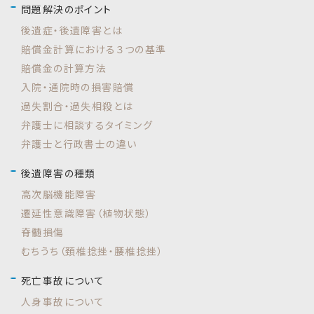
問題解決のポイント
後遺症・後遺障害とは
賠償金計算における３つの基準
賠償金の計算方法
入院・通院時の損害賠償
過失割合・過失相殺とは
弁護士に相談するタイミング
弁護士と行政書士の違い
後遺障害の種類
高次脳機能障害
遷延性意識障害（植物状態）
脊髄損傷
むちうち（頚椎捻挫・腰椎捻挫）
死亡事故について
人身事故について