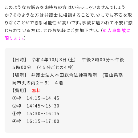
このようなお悩みをお持ちの方はいらっしゃいませんでしょう
か？そのような方は弁護士に相談することで、少しでも不安を取
り除くことができる可能性が高いです。事故に遭われて不安に感
じられている方は、ぜひお気軽にご参加下さい。（
※人身事故に
限ります。
）
【日時】 令和4年10月8日（土） 午後２時00分～午後
５時00分 （４５分ごとの４枠）
【場所】 弁護士法人本田総合法律事務所 (富山県高
岡市丸の内２－５) ４階
【費用】
無料
①枠 14：15～14：45
②枠 14：45～15：30
③枠 15：30～16：15
④枠 16：15～17：00