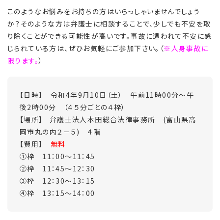
このようなお悩みをお持ちの方はいらっしゃいませんでしょう
か？そのような方は弁護士に相談することで、少しでも不安を取
り除くことができる可能性が高いです。事故に遭われて不安に感
じられている方は、ぜひお気軽にご参加下さい。（
※人身事故に
限ります。
）
【日時】 令和4年9月10日（土） 午前11時00分～午
後2時00分 （４５分ごとの４枠）
【場所】 弁護士法人本田総合法律事務所 (富山県高
岡市丸の内２－５) ４階
【費用】
無料
①枠 11：00～11：45
②枠 11：45～12：30
③枠 12：30～13：15
④枠 13：15～14：00