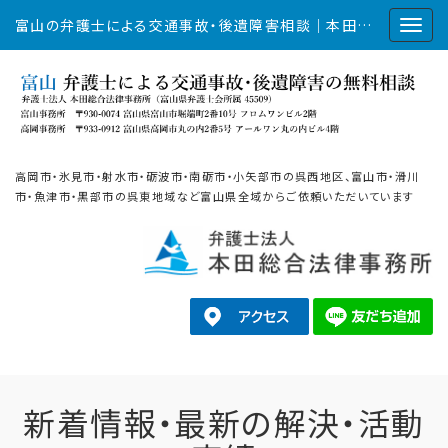
富山の弁護士による交通事故・後遺障害相談｜本田総合法律事務所
高岡市・氷見市・射水市・砺波市・南砺市・小矢部市の呉西地区、富山市・滑川
市・魚津市・黒部市の呉東地域など富山県全域からご依頼いただいています
新着情報・最新の解決・活動