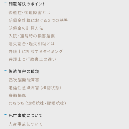
問題解決のポイント
後遺症・後遺障害とは
賠償金計算における３つの基準
賠償金の計算方法
入院・通院時の損害賠償
過失割合・過失相殺とは
弁護士に相談するタイミング
弁護士と行政書士の違い
後遺障害の種類
高次脳機能障害
遷延性意識障害（植物状態）
脊髄損傷
むちうち（頚椎捻挫・腰椎捻挫）
死亡事故について
人身事故について