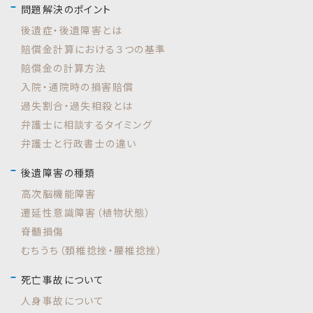
問題解決のポイント
後遺症・後遺障害とは
賠償金計算における３つの基準
賠償金の計算方法
入院・通院時の損害賠償
過失割合・過失相殺とは
弁護士に相談するタイミング
弁護士と行政書士の違い
後遺障害の種類
高次脳機能障害
遷延性意識障害（植物状態）
脊髄損傷
むちうち（頚椎捻挫・腰椎捻挫）
死亡事故について
人身事故について