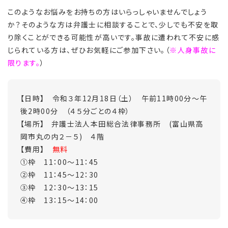
このようなお悩みをお持ちの方はいらっしゃいませんでしょう
か？そのような方は弁護士に相談することで、少しでも不安を取
り除くことができる可能性が高いです。事故に遭われて不安に感
じられている方は、ぜひお気軽にご参加下さい。（
※人身事故に
限ります。
）
【日時】 令和３年12月18日（土） 午前11時00分～午
後2時00分 （４５分ごとの４枠）
【場所】 弁護士法人本田総合法律事務所 (富山県高
岡市丸の内２－５) ４階
【費用】
無料
①枠 11：00～11：45
②枠 11：45～12：30
③枠 12：30～13：15
④枠 13：15～14：00