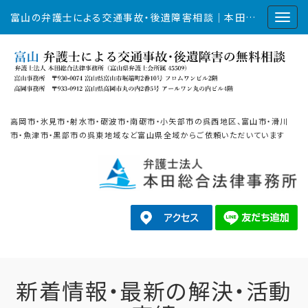
富山の弁護士による交通事故・後遺障害相談｜本田総合法律事務所
高岡市・氷見市・射水市・砺波市・南砺市・小矢部市の呉西地区、富山市・滑川
市・魚津市・黒部市の呉東地域など富山県全域からご依頼いただいています
新着情報・最新の解決・活動