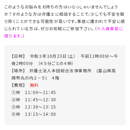
このようなお悩みをお持ちの方はいらっしゃいませんでしょう
か？そのような方は弁護士に相談することで、少しでも不安を取
り除くことができる可能性が高いです。事故に遭われて不安に感
じられている方は、ぜひお気軽にご参加下さい。（
※人身事故に
限ります。
）
【日時】 令和３年10月23日（土） 午前11時00分～午
後2時00分 （４５分ごとの４枠）
【場所】 弁護士法人本田総合法律事務所 (富山県高
岡市丸の内２－５) ４階
【費用】
無料
①枠 11：00～11：45
②枠 11：45～12：30
③枠 12：30～13：15
④枠 13：15～14：00