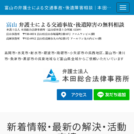
富山の弁護士による交通事故・後遺障害相談｜本田総合法律事務所
高岡市・氷見市・射水市・砺波市・南砺市・小矢部市の呉西地区、富山市・滑川
市・魚津市・黒部市の呉東地域など富山県全域からご依頼いただいています
新着情報・最新の解決・活動