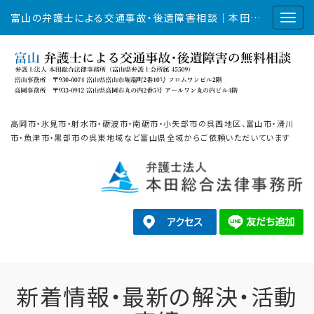
富山の弁護士による交通事故・後遺障害相談｜本田総合法律事務所
高岡市・氷見市・射水市・砺波市・南砺市・小矢部市の呉西地区、富山市・滑川
市・魚津市・黒部市の呉東地域など富山県全域からご依頼いただいています
新着情報・最新の解決・活動