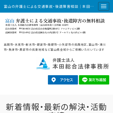
富山の弁護士による交通事故・後遺障害相談｜本田総合法律事務所
高岡市・氷見市・射水市・砺波市・南砺市・小矢部市の呉西地区、富山市・滑川
市・魚津市・黒部市の呉東地域など富山県全域からご依頼いただいています
新着情報・最新の解決・活動