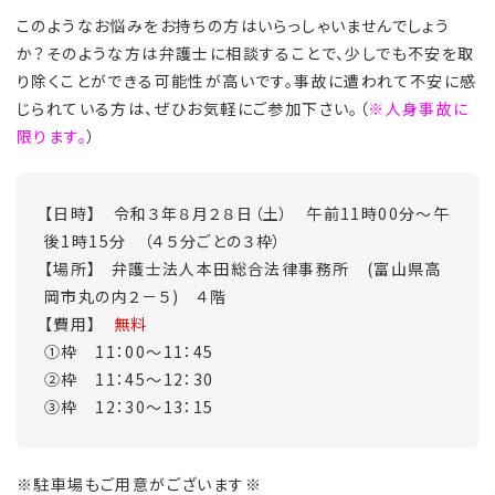
このようなお悩みをお持ちの方はいらっしゃいませんでしょう
か？そのような方は弁護士に相談することで、少しでも不安を取
り除くことができる可能性が高いです。事故に遭われて不安に感
じられている方は、ぜひお気軽にご参加下さい。（
※人身事故に
限ります。
）
【日時】 令和３年８月２８日（土） 午前11時00分～午
後1時15分 （４５分ごとの３枠）
【場所】 弁護士法人本田総合法律事務所 (富山県高
岡市丸の内２－５) ４階
【費用】
無料
①枠 11：00～11：45
②枠 11：45～12：30
③枠 12：30～13：15
※駐車場もご用意がございます※