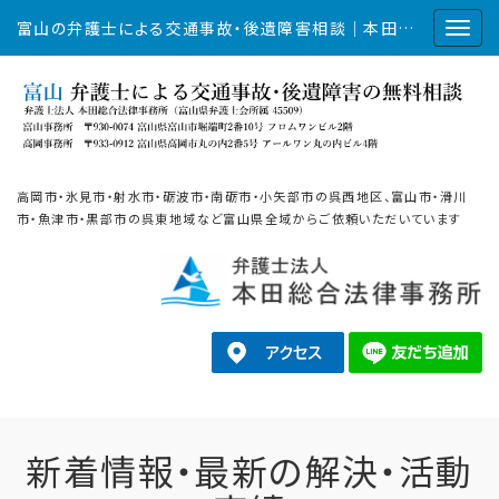
富山の弁護士による交通事故・後遺障害相談｜本田総合法律事務所
高岡市・氷見市・射水市・砺波市・南砺市・小矢部市の呉西地区、富山市・滑川
市・魚津市・黒部市の呉東地域など富山県全域からご依頼いただいています
新着情報・最新の解決・活動