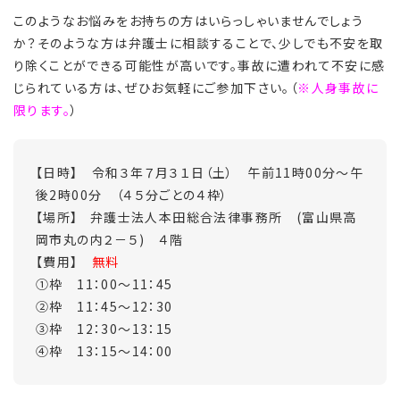
このようなお悩みをお持ちの方はいらっしゃいませんでしょう
か？そのような方は弁護士に相談することで、少しでも不安を取
り除くことができる可能性が高いです。事故に遭われて不安に感
じられている方は、ぜひお気軽にご参加下さい。（
※人身事故に
限ります。
）
【日時】 令和３年７月３１日（土） 午前11時00分～午
後2時00分 （４５分ごとの４枠）
【場所】 弁護士法人本田総合法律事務所 (富山県高
岡市丸の内２－５) ４階
【費用】
無料
①枠 11：00～11：45
②枠 11：45～12：30
③枠 12：30～13：15
④枠 13：15～14：00