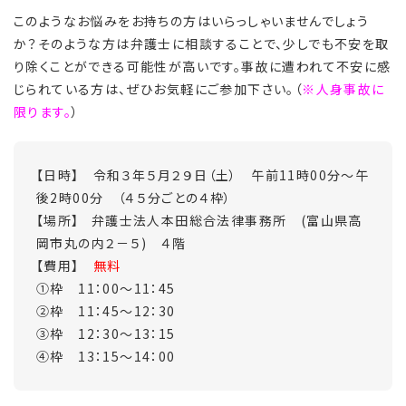
このようなお悩みをお持ちの方はいらっしゃいませんでしょう
か？そのような方は弁護士に相談することで、少しでも不安を取
り除くことができる可能性が高いです。事故に遭われて不安に感
じられている方は、ぜひお気軽にご参加下さい。（
※人身事故に
限ります。
）
【日時】 令和３年５月２９日（土） 午前11時00分～午
後2時00分 （４５分ごとの４枠）
【場所】 弁護士法人本田総合法律事務所 (富山県高
岡市丸の内２－５) ４階
【費用】
無料
①枠 11：00～11：45
②枠 11：45～12：30
③枠 12：30～13：15
④枠 13：15～14：00