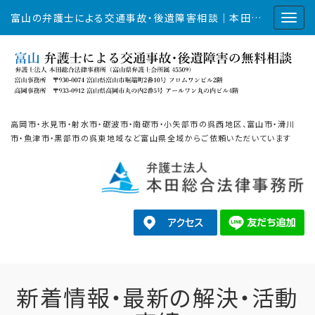
富山の弁護士による交通事故・後遺障害相談｜本田総合法律事務所
高岡市・氷見市・射水市・砺波市・南砺市・小矢部市の呉西地区、富山市・滑川
市・魚津市・黒部市の呉東地域など富山県全域からご依頼いただいています
新着情報・最新の解決・活動