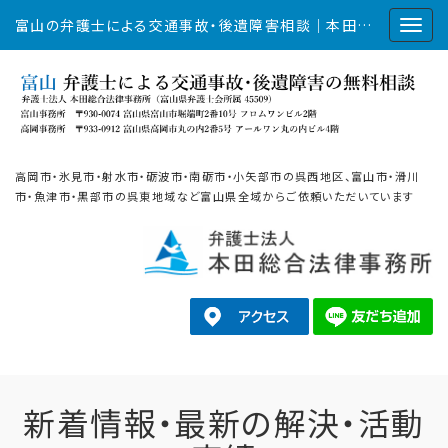
富山の弁護士による交通事故・後遺障害相談｜本田総合法律事務所
高岡市・氷見市・射水市・砺波市・南砺市・小矢部市の呉西地区、富山市・滑川
市・魚津市・黒部市の呉東地域など富山県全域からご依頼いただいています
新着情報・最新の解決・活動