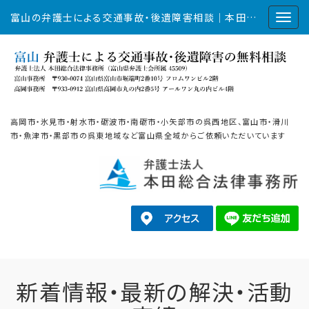
富山の弁護士による交通事故・後遺障害相談｜本田総合法律事務所
高岡市・氷見市・射水市・砺波市・南砺市・小矢部市の呉西地区、富山市・滑川
市・魚津市・黒部市の呉東地域など富山県全域からご依頼いただいています
新着情報・最新の解決・活動