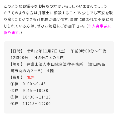
このようなお悩みをお持ちの方はいらっしゃいませんでしょう
か？そのような方は弁護士に相談することで、少しでも不安を取
り除くことができる可能性が高いです。事故に遭われて不安に感
じられている方は、ぜひお気軽にご参加下さい。（
※人身事故に
限ります。
）
【日時】 令和２年11月7日（土） 午前9時00分～午後
12時00分 （４５分ごとの４枠）
【場所】 弁護士法人本田総合法律事務所 (富山県高
岡市丸の内２－５) ４階
【費用】
無料
①枠 9：00～9：45
②枠 9：45～10：30
③枠 10：30～11：15
④枠 11：15～12：00