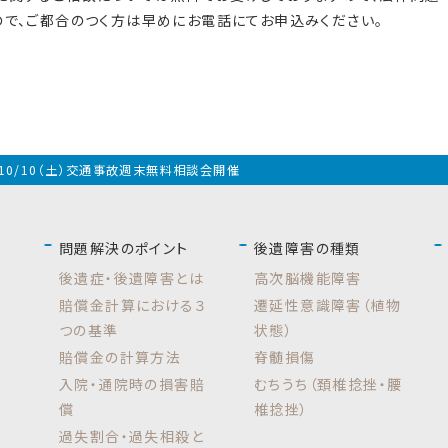
で、ご都合のつく方は早めにお電話にてお申込みください。
10/10（土）交通事故週末無料相談会開催
問題解決のポイント
後遺障害の種類
後遺症・後遺障害とは
高次脳機能障害
賠償金計算における３
遷延性意識障害（植物
つの基準
状態）
賠償金の計算方法
脊髄損傷
入院・通院時の損害賠
むちうち（頚椎捻挫・腰
償
椎捻挫）
過失割合・過失相殺と