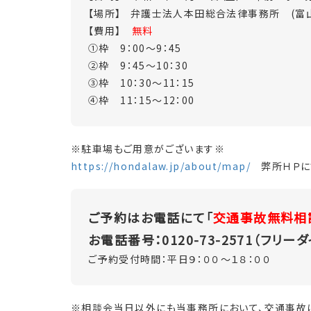
【場所】 弁護士法人本田総合法律事務所 (富
【費用】
無料
①枠 9：00～9：45
②枠 9：45～10：30
③枠 10：30～11：15
④枠 11：15～12：00
※駐車場もご用意がございます※
https://hondalaw.jp/about/map/
弊所ＨＰに
ご予約はお電話にて「
交通事故無料相
お電話番号：0120-73-2571（フリーダ
ご予約受付時間：平日９：００～１８：００
※相談会当日以外にも当事務所において、交通事故