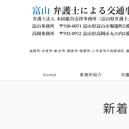
高岡市・氷見市・射水市・砺波市・南砺市・小矢部市の呉西地区、
home
事務所紹介
弁
新着