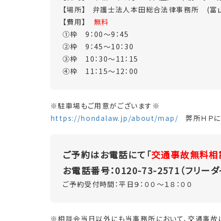
【場所】 弁護士法人本田総合法律事務所 (富
【費用】
無料
①枠 9：00～9：45
②枠 9：45～10：30
③枠 10：30～11：15
④枠 11：15～12：00
※駐車場もご用意がございます※
https://hondalaw.jp/about/map/
弊所ＨＰに
ご予約はお電話にて「
交通事故無料相
お電話番号：0120-73-2571（フリー
ご予約受付時間：平日９：００～１８：００
※相談会当日以外にも当事務所において、交通事故