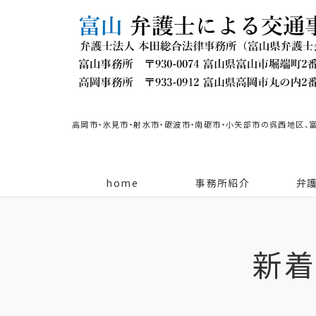
高岡市・氷見市・射水市・砺波市・南砺市・小矢部市の呉西地区、
home
事務所紹介
弁
新着