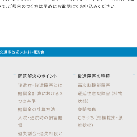
で、ご都合のつく方は早めにお電話にてお申込みください。
交通事故週末無料相談会
問題解決のポイント
後遺障害の種類
後遺症・後遺障害とは
高次脳機能障害
賠償金計算における３
遷延性意識障害（植物
つの基準
状態）
賠償金の計算方法
脊髄損傷
入院・通院時の損害賠
むちうち（頚椎捻挫・腰
償
椎捻挫）
過失割合・過失相殺と