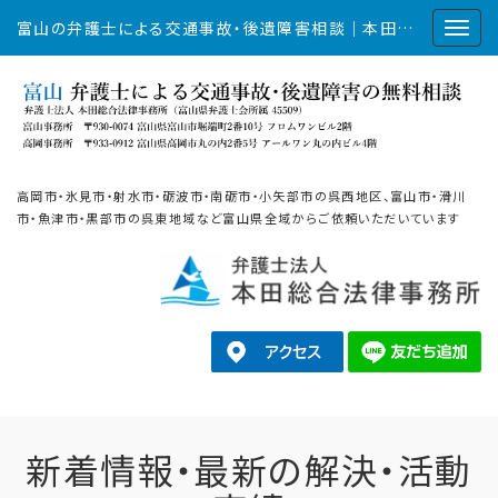
富山の弁護士による交通事故・後遺障害相談｜本田総合法律事務所
高岡市・氷見市・射水市・砺波市・南砺市・小矢部市の呉西地区、富山市・滑川
市・魚津市・黒部市の呉東地域など富山県全域からご依頼いただいています
新着情報・最新の解決・活動