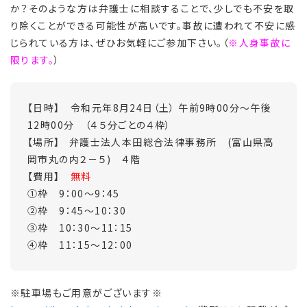
か？そのような方は弁護士に相談することで、少しでも不安を取
り除くことができる可能性が高いです。事故に遭われて不安に感
じられている方は、ぜひお気軽にご参加下さい。（
※人身事故に
限ります。
）
【日時】 令和元年8月24日（土） 午前9時00分～午後
12時00分 （４５分ごとの４枠）
【場所】 弁護士法人本田総合法律事務所 (富山県高
岡市丸の内２－５) ４階
【費用】
無料
①枠 9：00～9：45
②枠 9：45～10：30
③枠 10：30～11：15
④枠 11：15～12：00
※駐車場もご用意がございます※