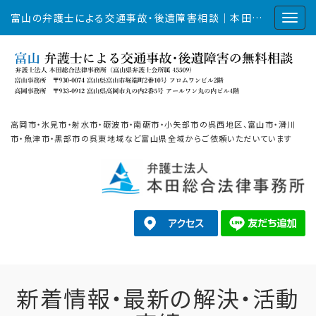
富山の弁護士による交通事故・後遺障害相談｜本田総合法律事務所
高岡市・氷見市・射水市・砺波市・南砺市・小矢部市の呉西地区、富山市・滑川
市・魚津市・黒部市の呉東地域など富山県全域からご依頼いただいています
新着情報・最新の解決・活動