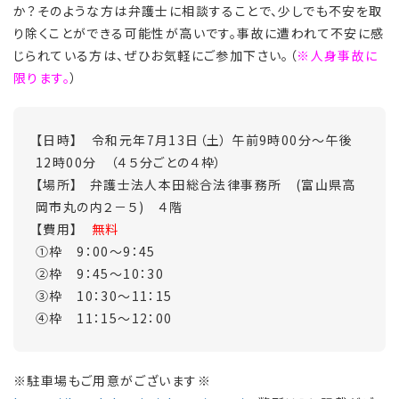
か？そのような方は弁護士に相談することで、少しでも不安を取
り除くことができる可能性が高いです。事故に遭われて不安に感
じられている方は、ぜひお気軽にご参加下さい。（
※人身事故に
限ります。
）
【日時】 令和元年7月13日（土） 午前9時00分～午後
12時00分 （４５分ごとの４枠）
【場所】 弁護士法人本田総合法律事務所 (富山県高
岡市丸の内２－５) ４階
【費用】
無料
①枠 9：00～9：45
②枠 9：45～10：30
③枠 10：30～11：15
④枠 11：15～12：00
※駐車場もご用意がございます※