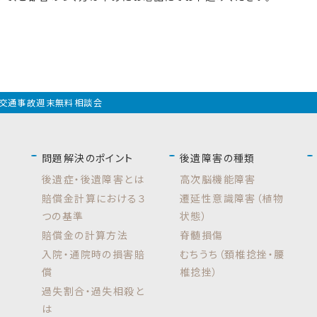
交通事故週末無料相談会
問題解決のポイント
後遺障害の種類
後遺症・後遺障害とは
高次脳機能障害
賠償金計算における３
遷延性意識障害（植物
つの基準
状態）
賠償金の計算方法
脊髄損傷
入院・通院時の損害賠
むちうち（頚椎捻挫・腰
償
椎捻挫）
過失割合・過失相殺と
は