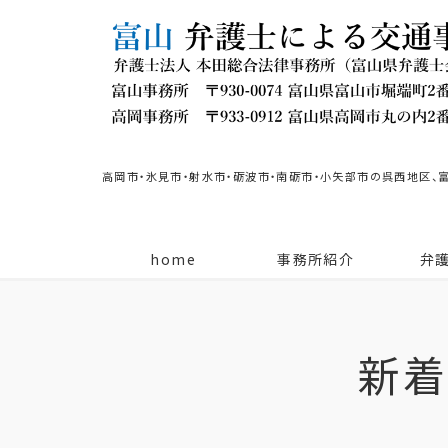
高岡市・氷見市・射水市・砺波市・南砺市・小矢部市の呉西地区、
home
事務所紹介
弁
新着