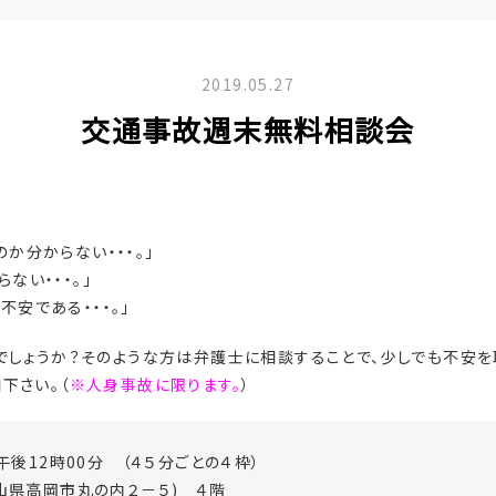
2019.05.27
交通事故週末無料相談会
か分からない・・・。」
ない・・・。」
安である・・・。」
でしょうか？そのような方は弁護士に相談することで、少しでも不安を
下さい。（
※人身事故に限ります。
）
午後12時00分 （４５分ごとの４枠）
山県高岡市丸の内２－５) ４階