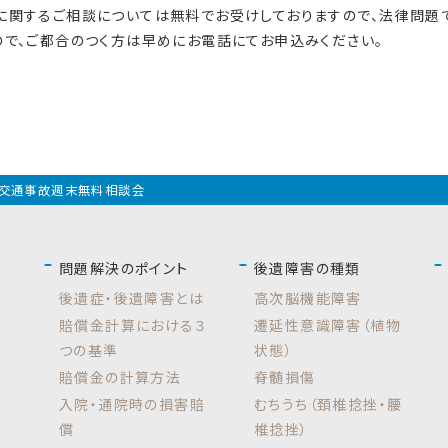
に関するご相談については無料でお受けしておりますので、法律問題
で、ご都合のつく方は早めにお電話にてお申込みください。
交通事故週末無料相談会
問題解決のポイント
後遺障害の種類
後遺症・後遺障害とは
高次脳機能障害
賠償金計算における３
遷延性意識障害（植物
つの基準
状態）
賠償金の計算方法
脊髄損傷
入院・通院時の損害賠
むちうち（頚椎捻挫・腰
償
椎捻挫）