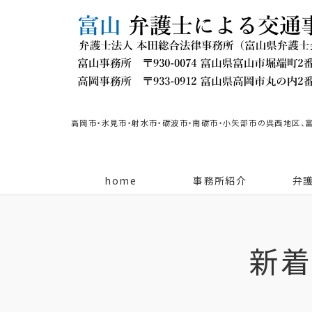
高岡市・氷見市・射水市・砺波市・南砺市・小矢部市の呉西地区、
home
事務所紹介
弁
新着