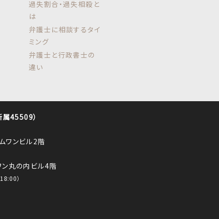
過失割合・過失相殺と
は
弁護士に相談するタイ
ミング
弁護士と行政書士の
違い
45509）
ロムワンビル2階
ルワン丸の内ビル4階
8:00）