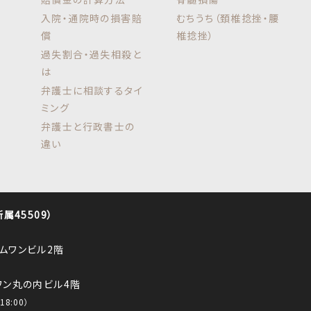
入院・通院時の損害賠
むちうち（頚椎捻挫・腰
償
椎捻挫）
過失割合・過失相殺と
は
弁護士に相談するタイ
ミング
弁護士と行政書士の
違い
45509）
ロムワンビル2階
ルワン丸の内ビル4階
8:00）