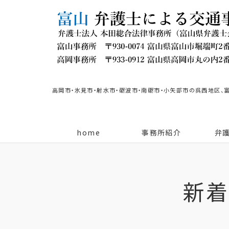
高岡市・氷見市・射水市・砺波市・南砺市・小矢部市の呉西地区、
home
事務所紹介
弁
新着