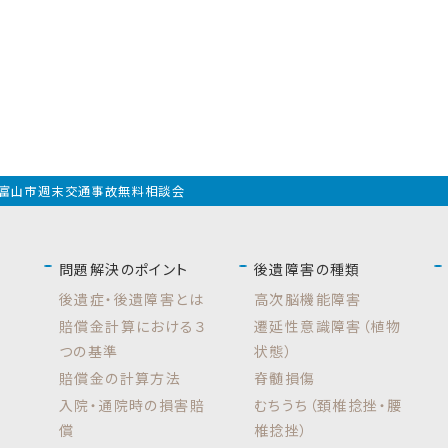
富山市週末交通事故無料相談会
問題解決のポイント
後遺障害の種類
後遺症・後遺障害とは
高次脳機能障害
賠償金計算における３
遷延性意識障害（植物
つの基準
状態）
賠償金の計算方法
脊髄損傷
入院・通院時の損害賠
むちうち（頚椎捻挫・腰
償
椎捻挫）