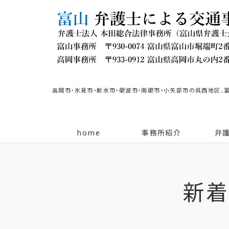
高岡市・氷見市・射水市・砺波市・南砺市・小矢部市の呉西地区、
home
事務所紹介
弁
新着