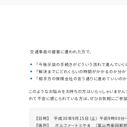
交通事故の被害に遭われた方で、
「今後示談の手続きがどういう流れで進んでいくの
「解決までにどれくらいの時間がかかるのか分から
「相手方の保険会社の言う通りに進めていいのか不
このようなお悩みをお持ちの方はいらっしゃいません
れて不安に感じられている方は、ぜひお気軽にご参加
【日時】 平成30年9月15日（土） 午前9時00
【場所】 ボルファートとやま （富山市奥田新町