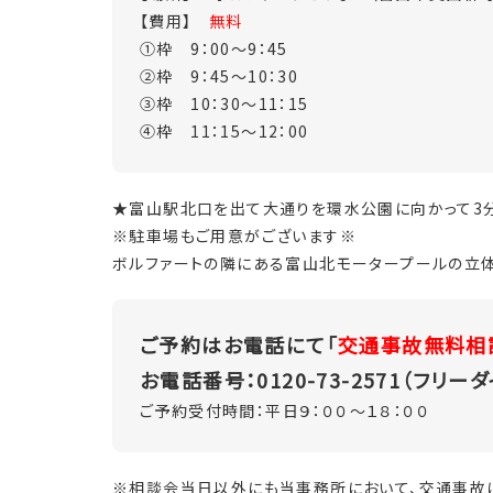
【費用】
無料
①枠 9：00～9：45
②枠 9：45～10：30
③枠 10：30～11：15
④枠 11：15～12：00
★富山駅北口を出て大通りを環水公園に向かって3
※駐車場もご用意がございます※
ボルファートの隣にある富山北モータープールの立体
ご予約はお電話にて「
交通事故無料相
お電話番号：0120-73-2571（フリー
ご予約受付時間：平日９：００～１８：００
※相談会当日以外にも当事務所において、交通事故