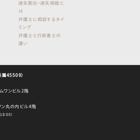
過失割合・過失相殺と
は
弁護士に相談するタイ
ミング
弁護士と行政書士の
違い
45509）
ロムワンビル2階
ルワン丸の内ビル4階
8:00）