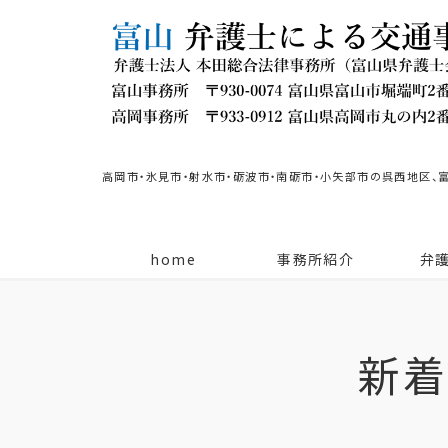
高岡市・氷見市・射水市・砺波市・南砺市・小矢部市の呉西地区、
home
事務所紹介
弁
新着