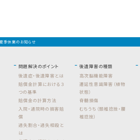
夏季休業のお知らせ
問題解決のポイント
後遺障害の種類
後遺症・後遺障害とは
高次脳機能障害
賠償金計算における３
遷延性意識障害（植物
つの基準
状態）
賠償金の計算方法
脊髄損傷
入院・通院時の損害賠
むちうち（頚椎捻挫・腰
償
椎捻挫）
過失割合・過失相殺と
は